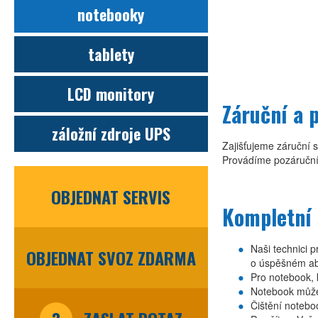
notebooky
tablety
LCD monitory
Záruční a 
záložní zdroje UPS
Zajišťujeme záruční 
Provádíme pozáruční
OBJEDNAT SERVIS
Kompletní 
Naši technici 
OBJEDNAT SVOZ ZDARMA
o úspěšném ab
Pro notebook, 
Notebook může
Čištění noteb