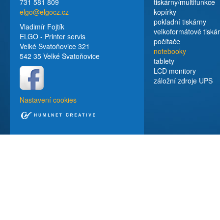
731 581 809
tiskárny/multifunkce
elgo@elgocz.cz
kopírky
pokladní tiskárny
Vladimír Fojtík
velkoformátové tiská
ELGO - Printer servis
počítače
Velké Svatoňovice 321
notebooky
542 35 Velké Svatoňovice
tablety
LCD monitory
záložní zdroje UPS
Nastavení cookies