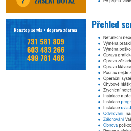
?
ZASLAT DOTAZ
Po příjmu Vaše
Přehled se
Nonstop servis + doprava zdarma
Nefunkční ne
Výměna prasklé
Výměna poško
Oprava grafick
Oprava základ
Oprava kláves
Počítač nejde 
Operační syst
Chybové hlášk
Zrychlení note
Instalace a př
Instalace
prog
Instalace
ovla
Odvirování
, na
Zálohování
Vaš
Obnova
poškoze
Pomoc s efekt