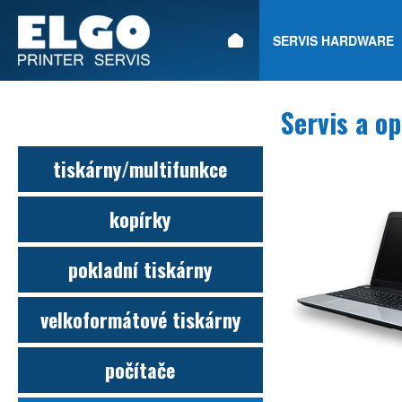
ÚVOD
SERVIS HARDWARE
Servis a o
tiskárny/multifunkce
kopírky
pokladní tiskárny
velkoformátové tiskárny
počítače