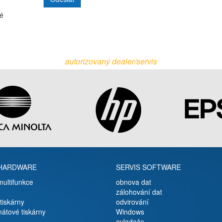
é
autorizovaný dealer/servis
 HARDWARE
SERVIS SOFTWARE
multifunkce
obnova dat
zálohování dat
tiskárny
odvirování
mátové tiskárny
Windows
ovladače