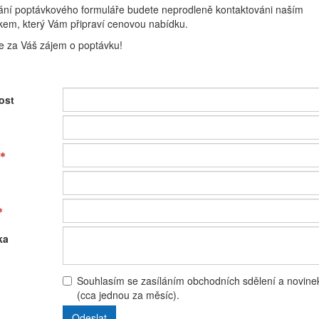
ání poptávkového formuláře budete neprodleně kontaktováni naším
kem, který Vám připraví cenovou nabídku.
 za Váš zájem o poptávku!
ost
ka
Souhlasím se zasíláním obchodních sdělení a novine
(cca jednou za měsíc).