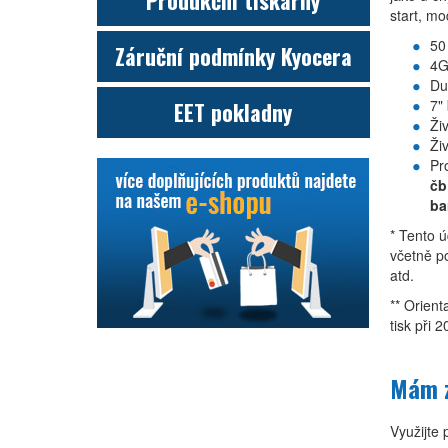
Produkční tiskárny
start, mo
50
Záruční podmínky Kyocera
4G
Du
7"
EET pokladny
Ži
Ži
Pr
čb
ba
* Tento ú
včetně po
atd.
** Orient
tisk při 
Mám z
Využijte