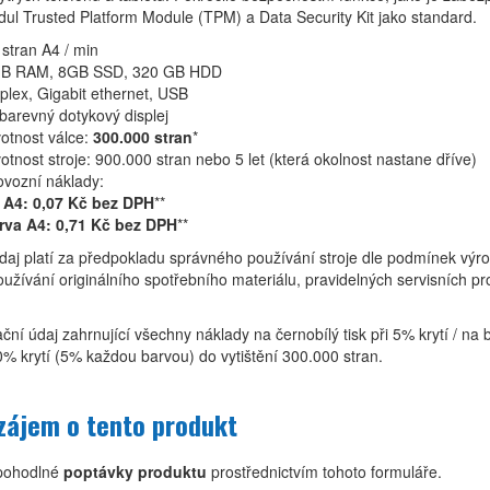
dul Trusted Platform Module (TPM) a Data Security Kit jako standard.
 stran A4 / min
B RAM, 8GB SSD, 320 GB HDD
plex, Gigabit ethernet, USB
 barevný dotykový displej
votnost válce:
300.000 stran
*
votnost stroje: 900.000 stran nebo 5 let (která okolnost nastane dříve)
ovozní náklady:
 A4: 0,07 Kč bez DPH
**
rva A4: 0,71 Kč bez DPH
**
daj platí za předpokladu správného používání stroje dle podmínek výr
užívání originálního spotřebního materiálu, pravidelných servisních pr
ační údaj zahrnující všechny náklady na černobílý tisk při 5% krytí / na
20% krytí (5% každou barvou) do vytištění 300.000 stran.
ájem o tento produkt
 pohodlné
poptávky produktu
prostřednictvím tohoto formuláře.