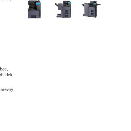
obce,
ohlídek
 barevný