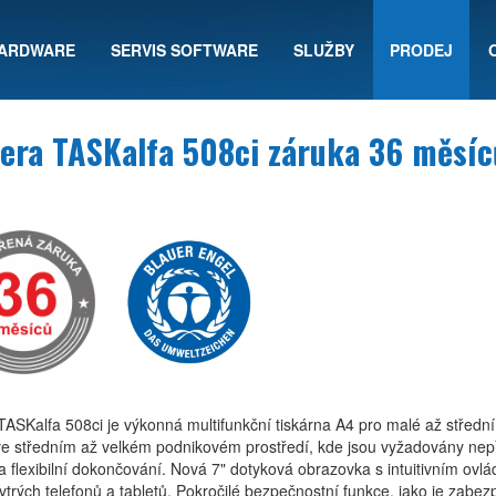
HARDWARE
SERVIS SOFTWARE
SLUŽBY
PRODEJ
era TASKalfa 508ci záruka 36 měsíc
ASKalfa 508ci je výkonná multifunkční tiskárna A4 pro malé až střední
ve středním až velkém podnikovém prostředí, kde jsou vyžadovány nepř
 flexibilní dokončování. Nová 7" dotyková obrazovka s intuitivním ovl
ytrých telefonů a tabletů. Pokročilé bezpečnostní funkce, jako je zabe