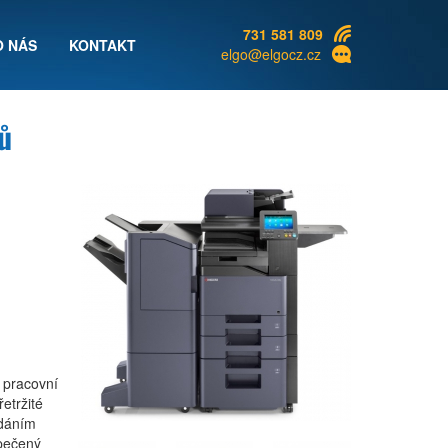
731 581 809
O NÁS
KONTAKT
elgo@elgocz.cz
ů
 pracovní
etržité
ádáním
zpečený