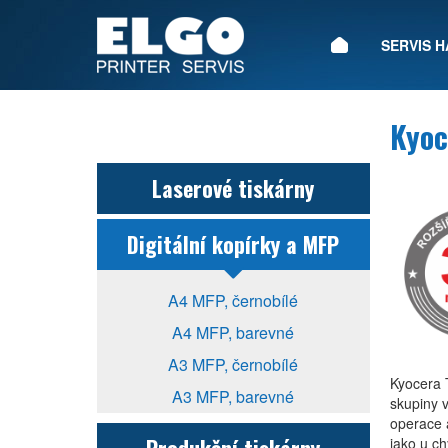
ÚVOD
SERVIS 
Kyoc
Laserové tiskárny
Digitální kopírky a MFP
A4 MFP, černobílé
A4 MFP, barevné
A3 MFP, černobílé
Kyocera T
A3 MFP, barevné
skupiny 
operace a
jako u ch