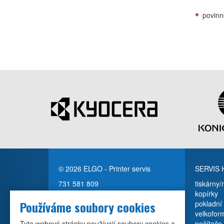
povinn
© 2026 ELGO - Printer servis
SERVIS
731 581 809
tiskárny/
elgo@elgocz.cz
kopírky
Používáme soubory cookies
pokladní 
Vladimír Fojtík
velkofor
ELGO - Printer servis
Tyto webové stránky používají soubory cookies a
počítače