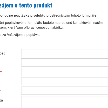
ájem o tento produkt
 pohodlné
poptávky produktu
prostřednictvím tohoto formuláře.
ání poptávkového formuláře budete neprodleně kontaktováni naším
kem, který Vám připraví cenovou nabídku.
 za Váš zájem o poptávku!
ost
ka