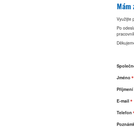
Mám z
Využijte
Po odesl
pracovní
Děkujeme
Společn
Jméno
Příjmení
E-mail
Telefon
Poznám