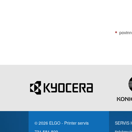
povinn
© 2026 ELGO - Printer servis
SERVIS
731 581 809
tiskárny/