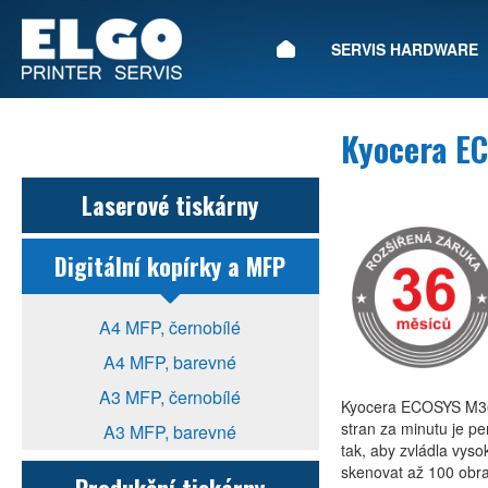
ÚVOD
SERVIS HARDWARE
Kyocera E
Laserové tiskárny
Digitální kopírky a MFP
A4 MFP, černobílé
A4 MFP, barevné
A3 MFP, černobílé
Kyocera ECOSYS M3655
stran za minutu je pe
A3 MFP, barevné
tak, aby zvládla vys
skenovat až 100 obra