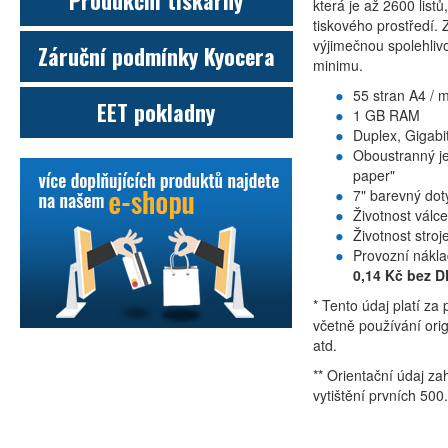
Produkční tiskárny
která je až 2600 listů
tiskového prostředí. 
výjimečnou spolehliv
Záruční podmínky Kyocera
minimu.
55 stran A4 / m
EET pokladny
1 GB RAM
Duplex, Gigabi
Oboustranný je
paper"
7" barevný dot
Životnost válc
Životnost stroj
Provozní nákla
0,14 Kč bez 
* Tento údaj platí z
včetně používání orig
atd.
** Orientační údaj zah
vytištění prvních 500