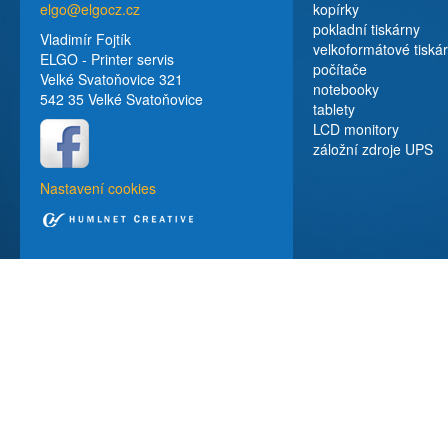
elgo@elgocz.cz
kopírky
pokladní tiskárny
Vladimír Fojtík
velkoformátové tiská
ELGO - Printer servis
počítače
Velké Svatoňovice 321
notebooky
542 35 Velké Svatoňovice
tablety
LCD monitory
záložní zdroje UPS
Nastavení cookies