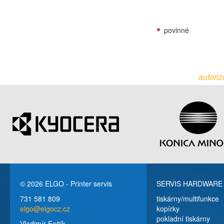
povinné
autoriz
© 2026 ELGO - Printer servis
SERVIS HARDWARE
731 581 809
tiskárny/multifunkce
elgo@elgocz.cz
kopírky
pokladní tiskárny
Vladimír Fojtík