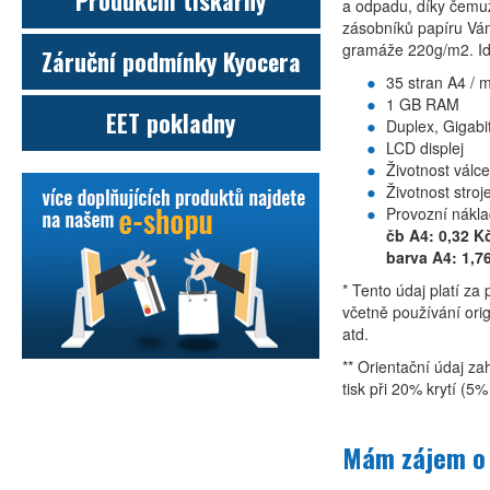
Produkční tiskárny
a odpadu, díky čemu
zásobníků papíru Vám 
gramáže 220g/m2. Ide
Záruční podmínky Kyocera
35 stran A4 / m
1 GB RAM
EET pokladny
Duplex, Gigabi
LCD displej
Životnost válc
Životnost stroj
Provozní nákla
čb A4: 0,32 K
barva A4: 1,7
* Tento údaj platí z
včetně používání orig
atd.
** Orientační údaj za
tisk při 20% krytí (5
Mám zájem o 