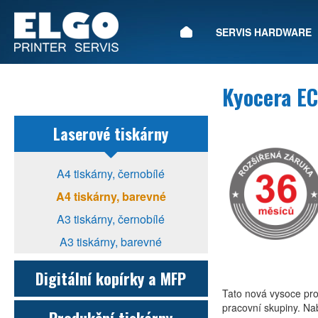
ÚVOD
SERVIS HARDWARE
Kyocera E
Laserové tiskárny
A4 tiskárny, černobílé
A4 tiskárny, barevné
A3 tiskárny, černobílé
A3 tiskárny, barevné
Digitální kopírky a MFP
Tato nová vysoce prod
pracovní skupiny. Nab