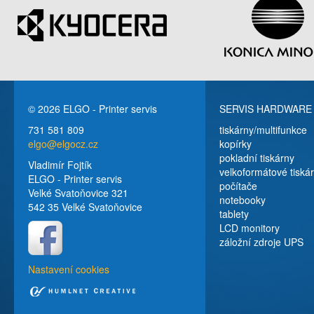
© 2026 ELGO - Printer servis
SERVIS HARDWARE
731 581 809
tiskárny/multifunkce
elgo@elgocz.cz
kopírky
pokladní tiskárny
Vladimír Fojtík
velkoformátové tiská
ELGO - Printer servis
počítače
Velké Svatoňovice 321
notebooky
542 35 Velké Svatoňovice
tablety
LCD monitory
záložní zdroje UPS
Nastavení cookies