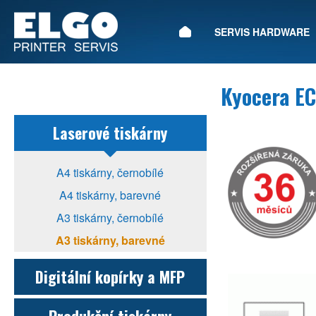
ÚVOD
SERVIS HARDWARE
Kyocera E
Laserové tiskárny
A4 tiskárny, černobílé
A4 tiskárny, barevné
A3 tiskárny, černobílé
A3 tiskárny, barevné
Digitální kopírky a MFP