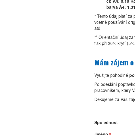
čb A4: 0,19 K
barva A4: 1,3
* Tento údaj platí z
včetně používání orig
atd.
** Orientační údaj za
tisk při 20% krytí (5
Mám zájem o 
Využijte pohodlné
po
Po odeslání poptávk
pracovníkem, který V
Děkujeme za Váš záj
Společnost
Jméno