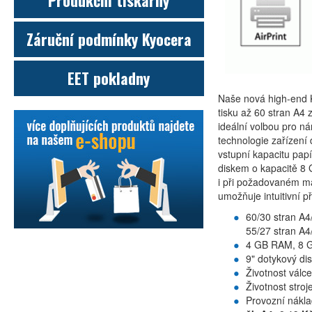
Produkční tiskárny
Záruční podmínky Kyocera
EET pokladny
Naše nová high-end 
tisku až 60 stran A4 
ideální volbou pro n
technologie zařízení 
vstupní kapacitu papí
diskem o kapacitě 8 
i při požadovaném ma
umožňuje intuitivní p
60/30 stran A4
55/27 stran A4
4 GB RAM, 8 
9" dotykový dis
Životnost válc
Životnost stroj
Provozní nákla